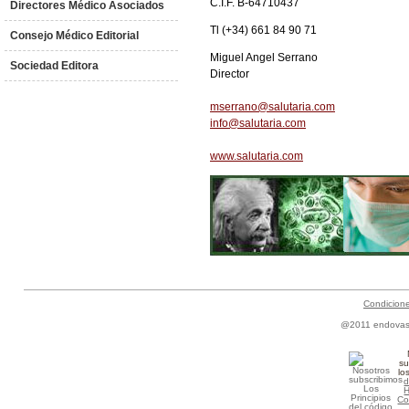
C.I.F. B-64710437
Directores Médico Asociados
Tl (+34) 661 84 90 71
Consejo Médico Editorial
Miguel Angel Serrano
Sociedad Editora
Director
mserrano@salutaria.com
info@salutaria.com
www.salutaria.com
Condicion
@2011 endovascu
su
lo
d
Co