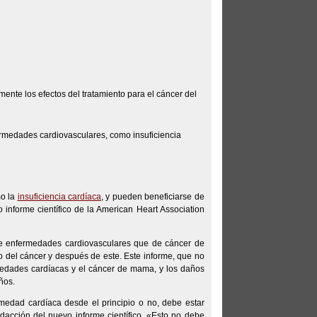
nte los efectos del tratamiento para el cáncer del
rmedades cardiovasculares, como insuficiencia
mo la
insuficiencia cardíaca
, y pueden beneficiarse de
informe científico de la American Heart Association
e enfermedades cardiovasculares que de cáncer de
to del cáncer y después de este. Este informe, que no
medades cardíacas y el cáncer de mama, y los daños
ños.
edad cardíaca desde el principio o no, debe estar
dacción del nuevo informe científico. «Esto no debe