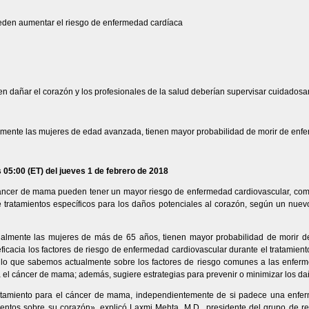
eden aumentar el riesgo de enfermedad cardíaca
 dañar el corazón y los profesionales de la salud deberían supervisar cuidadosame
ente las mujeres de edad avanzada, tienen mayor probabilidad de morir de enfe
s 05:00 (ET) del jueves 1 de febrero de 2018
áncer de mama pueden tener un mayor riesgo de enfermedad cardiovascular, co
tratamientos específicos para los daños potenciales al corazón, según un nuevo 
almente las mujeres de más de 65 años, tienen mayor probabilidad de morir d
ficacia los factores de riesgo de enfermedad cardiovascular durante el tratamien
 lo que sabemos actualmente sobre los factores de riesgo comunes a las enfer
a el cáncer de mama; además, sugiere estrategias para prevenir o minimizar los da
atamiento para el cáncer de mama, independientemente de si padece una enferm
ientos sobre su corazón», explicó Laxmi Mehta, M.D., presidente del grupo de re