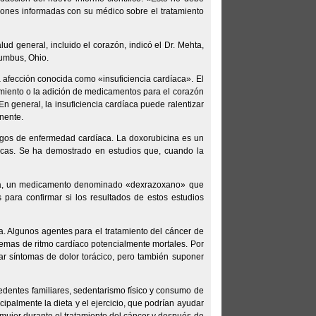
siones informadas con su médico sobre el tratamiento
ud general, incluido el corazón, indicó el Dr. Mehta,
lumbus, Ohio.
a afección conocida como «insuficiencia cardíaca». El
amiento o la adición de medicamentos para el corazón
 general, la insuficiencia cardíaca puede ralentizar
nente.
gos de enfermedad cardíaca. La doxorubicina es un
acas. Se ha demostrado en estudios que, cuando la
ina, un medicamento denominado «dexrazoxano» que
 para confirmar si los resultados de estos estudios
ia. Algunos agentes para el tratamiento del cáncer de
emas de ritmo cardíaco potencialmente mortales. Por
ar síntomas de dolor torácico, pero también suponer
edentes familiares, sedentarismo físico y consumo de
ipalmente la dieta y el ejercicio, que podrían ayudar