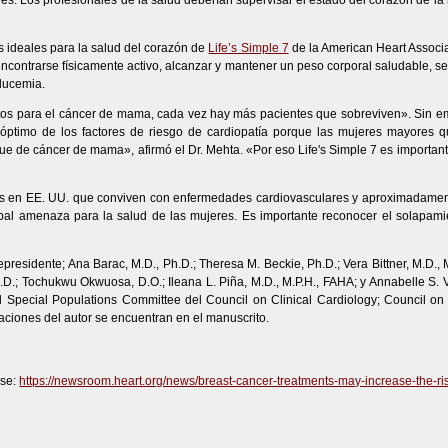
s. Los profesionales de la salud deberían supervisar el estado del corazón de la 
s ideales para la salud del corazón de
Life’s Simple 7
de la American Heart Associa
contrarse físicamente activo, alcanzar y mantener un peso corporal saludable, se
glucemia.
tos para el cáncer de mama, cada vez hay más pacientes que sobreviven». Sin e
l óptimo de los factores de riesgo de cardiopatía porque las mujeres mayore
e de cáncer de mama», afirmó el Dr. Mehta. «Por eso Life's Simple 7 es importan
es en EE. UU. que conviven con enfermedades cardiovasculares y aproximadamen
pal amenaza para la salud de las mujeres. Es importante reconocer el solapam
presidente; Ana Barac, M.D., Ph.D.; Theresa M. Beckie, Ph.D.; Vera Bittner, M.D., 
.D.; Tochukwu Okwuosa, D.O.; Ileana L. Piña, M.D., M.P.H., FAHA; y Annabelle S.
Special Populations Committee del Council on Clinical Cardiology; Council on 
ciones del autor se encuentran en el manuscrito.
ase:
https://newsroom.heart.org/news/breast-cancer-treatments-may-increase-the-ri