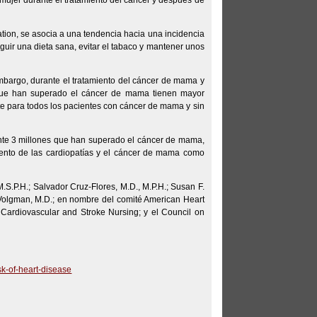
mujer durante el tratamiento del cáncer y después de
tion, se asocia a una tendencia hacia una incidencia
guir una dieta sana, evitar el tabaco y mantener unos
mbargo, durante el tratamiento del cáncer de mama y
s que han superado el cáncer de mama tienen mayor
te para todos los pacientes con cáncer de mama y sin
te 3 millones que han superado el cáncer de mama,
iento de las cardiopatías y el cáncer de mama como
M.S.P.H.; Salvador Cruz-Flores, M.D., M.P.H.; Susan F.
 Volgman, M.D.; en nombre del comité American Heart
Cardiovascular and Stroke Nursing; y el Council on
sk-of-heart-disease