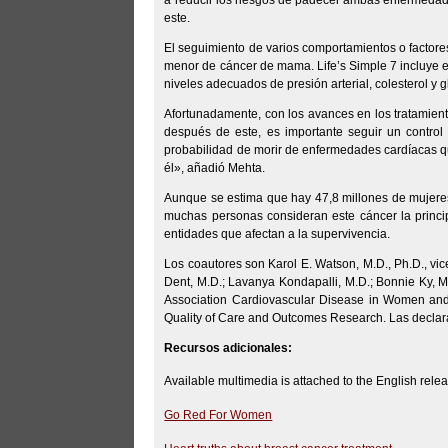
a reducir los riesgos de padecer ambas enfermedade
este.
El seguimiento de varios comportamientos o factore
menor de cáncer de mama. Life’s Simple 7 incluye en
niveles adecuados de presión arterial, colesterol y 
Afortunadamente, con los avances en los tratamien
después de este, es importante seguir un contro
probabilidad de morir de enfermedades cardíacas qu
él», añadió Mehta.
Aunque se estima que hay 47,8 millones de mujer
muchas personas consideran este cáncer la princi
entidades que afectan a la supervivencia.
Los coautores son Karol E. Watson, M.D., Ph.D., vice
Dent, M.D.; Lavanya Kondapalli, M.D.; Bonnie Ky, M
Association Cardiovascular Disease in Women and 
Quality of Care and Outcomes Research. Las declara
Recursos adicionales:
Available multimedia is attached to the English rele
Go Red For Women