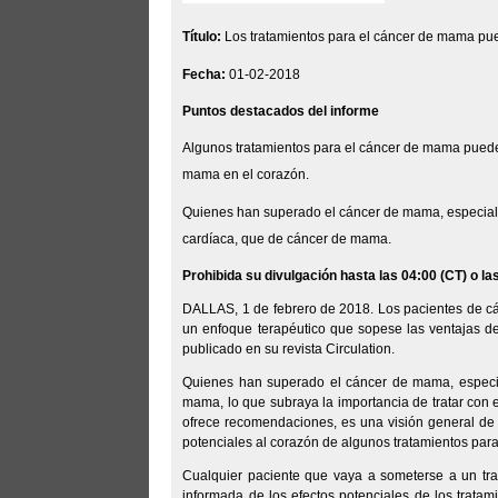
Título:
Los tratamientos para el cáncer de mama pu
Fecha:
01-02-2018
Puntos destacados del informe
Algunos tratamientos para el cáncer de mama pueden
mama en el corazón.
Quienes han superado el cáncer de mama, especialm
cardíaca, que de cáncer de mama.
Prohibida su divulgación hasta las 04:00 (CT) o la
DALLAS, 1 de febrero de 2018. Los pacientes de c
un enfoque terapéutico que sopese las ventajas de 
publicado en su revista
Circulation.
Quienes han superado el cáncer de mama, especi
mama, lo que subraya la importancia de tratar con e
ofrece recomendaciones, es una visión general de
potenciales al corazón de algunos tratamientos par
Cualquier paciente que vaya a someterse a un tr
informada de los efectos potenciales de los tratam