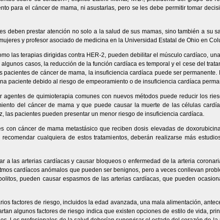
ento para el cáncer de mama, ni asustarlas, pero se les debe permitir tomar deci
tes deben prestar atención no solo a la salud de sus mamas, sino también a su sal
 mujeres y profesor asociado de medicina en la Universidad Estatal de Ohio en Co
omo las terapias dirigidas contra HER-2, pueden debilitar el músculo cardíaco, un
algunos casos, la reducción de la función cardíaca es temporal y el cese del trat
 pacientes de cáncer de mama, la insuficiencia cardíaca puede ser permanente. En
 una paciente debido al riesgo de empeoramiento o de insuficiencia cardíaca perma
r agentes de quimioterapia comunes con nuevos métodos puede reducir los ries
amiento del cáncer de mama y que puede causar la muerte de las células cardí
, las pacientes pueden presentar un menor riesgo de insuficiencia cardíaca.
es con cáncer de mama metastásico que reciben dosis elevadas de doxorubic
r recomendar cualquiera de estos tratamientos, deberán realizarse más estudios
ar a las arterias cardíacas y causar bloqueos o enfermedad de la arteria coronar
ritmos cardíacos anómalos que pueden ser benignos, pero a veces conllevan probl
abolitos, pueden causar espasmos de las arterias cardíacas, que pueden ocasion
ios factores de riesgo, incluidos la edad avanzada, una mala alimentación, antec
n algunos factores de riesgo indica que existen opciones de estilo de vida, princ