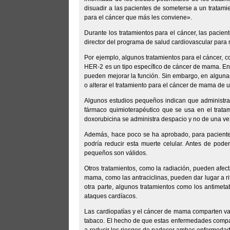
disuadir a las pacientes de someterse a un tratami
para el cáncer que más les conviene».
Durante los tratamientos para el cáncer, las pacien
director del programa de salud cardiovascular para
Por ejemplo, algunos tratamientos para el cáncer, c
HER-2 es un tipo específico de cáncer de mama. En 
pueden mejorar la función. Sin embargo, en algunas
o alterar el tratamiento para el cáncer de mama de
Algunos estudios pequeños indican que administra
fármaco quimioterapéutico que se usa en el trat
doxorubicina se administra despacio y no de una vez
Además, hace poco se ha aprobado, para pacient
podría reducir esta muerte celular. Antes de pode
pequeños son válidos.
Otros tratamientos, como la radiación, pueden afect
mama, como las antraciclinas, pueden dar lugar a 
otra parte, algunos tratamientos como los antimet
ataques cardíacos.
Las cardiopatías y el cáncer de mama comparten var
tabaco. El hecho de que estas enfermedades comparta