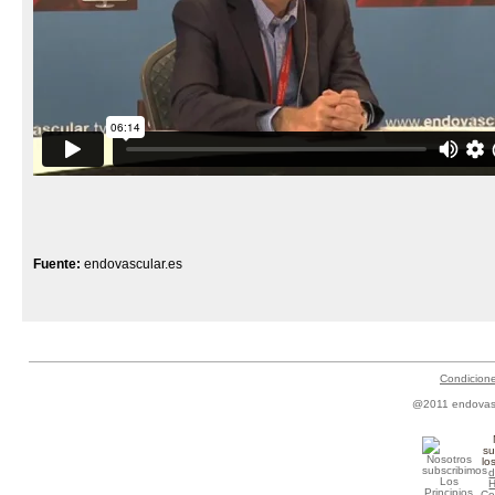
Fuente:
endovascular.es
Condicion
@2011 endovascu
su
lo
d
Co