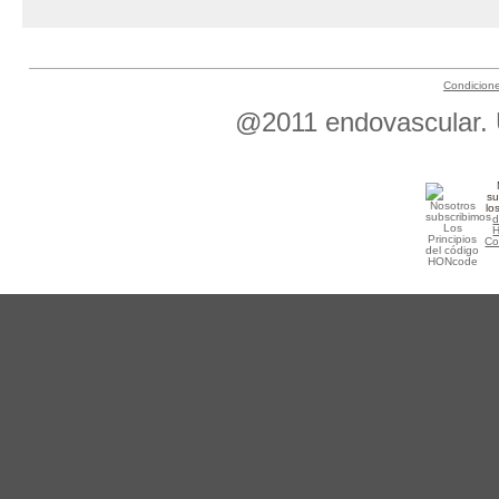
Condicion
@2011 endovascular. Ú
su
lo
d
Co